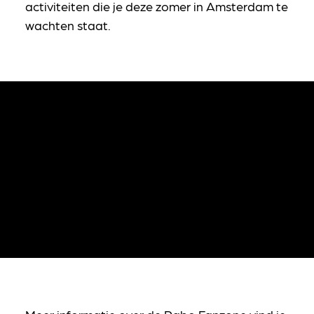
activiteiten die je deze zomer in Amsterdam te
wachten staat.
Je hebt niet de juiste cookies om deze video te
bekijken,
pas je cookie voorkeuren aan
of
bekijk de
video op YouTube